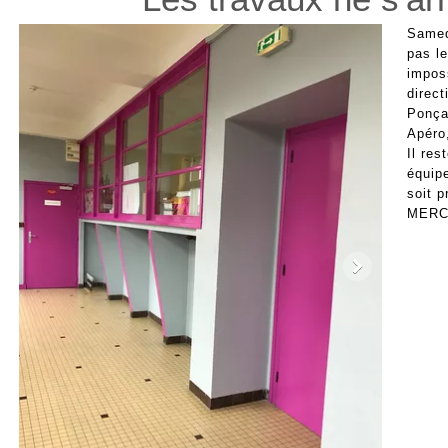
Samed
pas le
imposs
direct
Ponçag
Apéro,
Il res
équip
soit p
MERCI