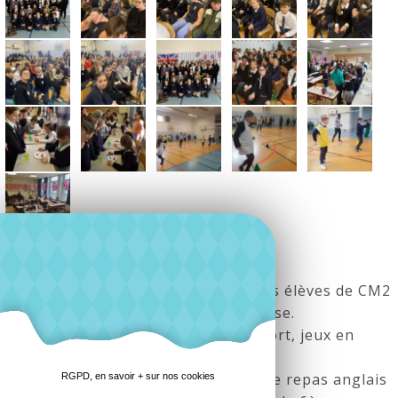
Le collège Saint-Pierre a accueilli nos élèves de CM2
pour la traditionnelle journée anglaise.
Au programme : maths, sciences, sport, jeux en
anglais.
C'était aussi l'occasion de partager le repas anglais
RGPD, en savoir + sur nos cookies